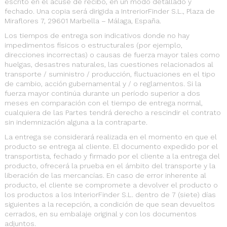
escrito en el acuse de recibo, en un modo detallado y
fechado. Una copia será dirigida a IntreriorFinder S.L., Plaza de
Miraflores 7, 29601 Marbella – Málaga, España.
Los tiempos de entrega son indicativos donde no hay
impedimentos físicos o estructurales (por ejemplo,
direcciones incorrectas) o causas de fuerza mayor tales como
huelgas, desastres naturales, las cuestiones relacionados al
transporte / suministro / producción, fluctuaciones en el tipo
de cambio, acción gubernamental y / o reglamentos. Si la
fuerza mayor continúa durante un período superior a dos
meses en comparación con el tiempo de entrega normal,
cualquiera de las Partes tendrá derecho a rescindir el contrato
sin indemnización alguna a la contraparte.
La entrega se considerará realizada en el momento en que el
producto se entrega al cliente. El documento expedido por el
transportista, fechado y firmado por el cliente a la entrega del
producto, ofrecerá la prueba en el ámbito del transporte y la
liberación de las mercancías. En caso de error inherente al
producto, el cliente se compromete a devolver el producto o
los productos a los InteriorFinder S.L. dentro de 7 (siete) días
siguientes a la recepción, a condición de que sean devueltos
cerrados, en su embalaje original y con los documentos
adjuntos.