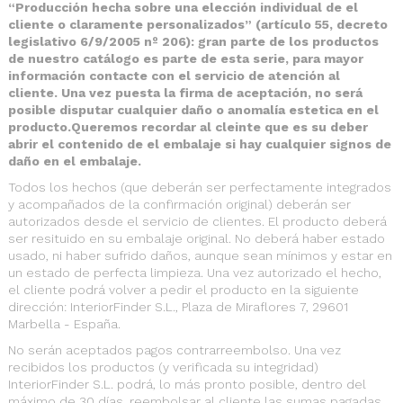
“Producción hecha sobre una elección individual de el
cliente o claramente personalizados” (artículo 55, decreto
legislativo 6/9/2005 nº 206): gran parte de los productos
de nuestro catálogo es parte de esta serie, para mayor
información contacte con el servicio de atención al
cliente. Una vez puesta la firma de aceptación, no será
posible disputar cualquier daño o anomalía estetica en el
producto.Queremos recordar al cleinte que es su deber
abrir el contenido de el embalaje si hay cualquier signos de
daño en el embalaje.
Todos los hechos (que deberán ser perfectamente integrados
y acompañados de la confirmación original) deberán ser
autorizados desde el servicio de clientes. El producto deberá
ser resituido en su embalaje original. No deberá haber estado
usado, ni haber sufrido daños, aunque sean mínimos y estar en
un estado de perfecta limpieza. Una vez autorizado el hecho,
el cliente podrá volver a pedir el producto en la siguiente
dirección: InteriorFinder S.L., Plaza de Miraflores 7, 29601
Marbella - España.
No serán aceptados pagos contrarreembolso. Una vez
recibidos los productos (y verificada su integridad)
InteriorFinder S.L. podrá, lo más pronto posible, dentro del
máximo de 30 días, reembolsar al cliente las sumas pagadas.