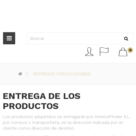
Navegación
de



0
palanca
>
ENTREGAS Y DEVOLUCIONES
ENTREGA DE LOS
PRODUCTOS
Los productos adquiridos se entregarán por InteriorFinder S.L.
por correos o transportista, en la dirección indicada por el
cliente como dirección de destino.