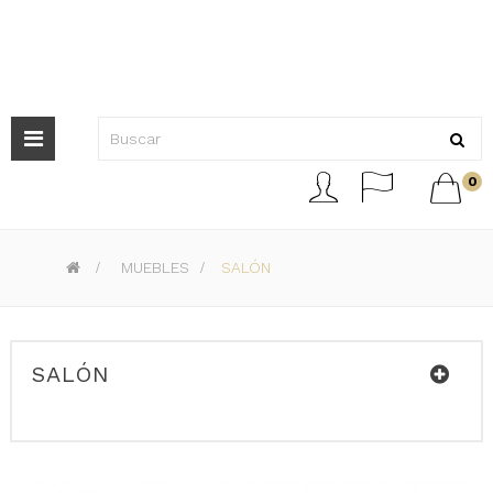
Navegación
de



0
palanca
>
MUEBLES
>
SALÓN
SALÓN