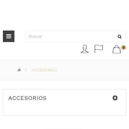
Navegación
de



0
palanca
>
ACCESORIOS
ACCESORIOS