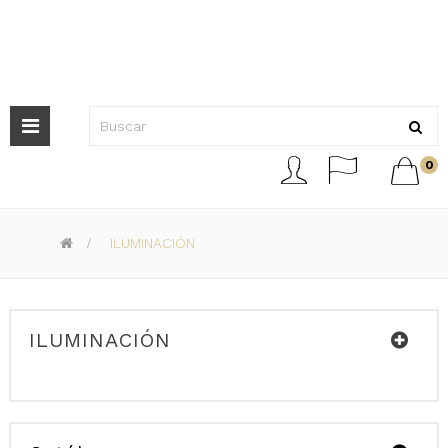
Navegación
de



0
palanca
>
ILUMINACIÓN
ILUMINACIÓN