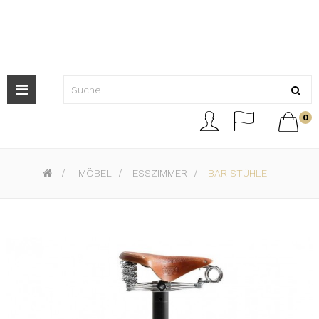
Toggle-
Navigation



0
>
MÖBEL
>
ESSZIMMER
>
BAR STÜHLE